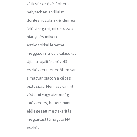
válik sürgetővé. Ebben a
helyzetben a vállalati
döntéshozóknak érdemes
felülvizsgálni, mi okozza a
hiányt, és milyen
eszközökkel lehetne
meggátolni a kialakulásukat.
Újfajta lojalitást növelő
eszközként terjedőben van
a magyar piacon a céges
biztosítás. Nem csak, mint
védelmi vagy biztonsági
intézkedés, hanem mint
előlegezett megtakarítási,
megtartást támogató HR-
eszköz.