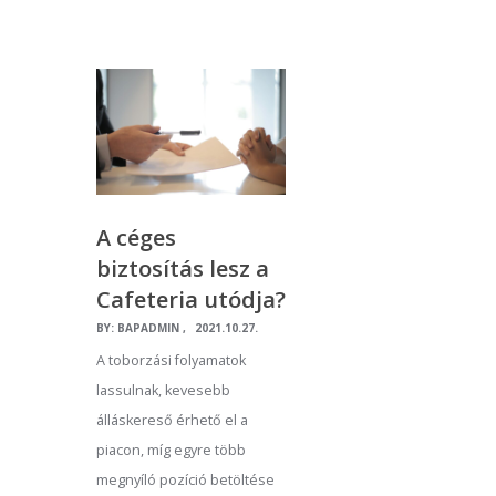
A céges
biztosítás lesz a
Cafeteria utódja?
BY:
BAPADMIN
2021.10.27.
A toborzási folyamatok
lassulnak, kevesebb
álláskereső érhető el a
piacon, míg egyre több
megnyíló pozíció betöltése