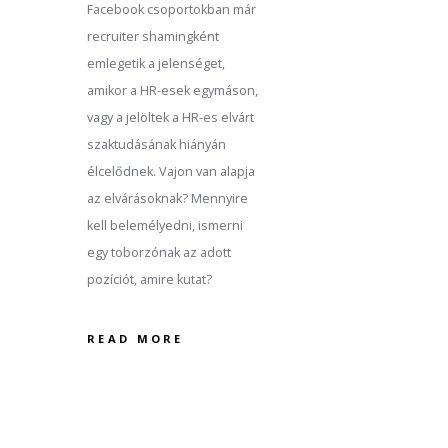
Facebook csoportokban már
recruiter shamingként
emlegetik a jelenséget,
amikor a HR-esek egymáson,
vagy a jelöltek a HR-es elvárt
szaktudásának hiányán
élcelődnek. Vajon van alapja
az elvárásoknak? Mennyire
kell belemélyedni, ismerni
egy toborzónak az adott
pozíciót, amire kutat?
READ MORE