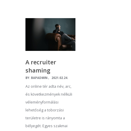
A recruiter
shaming
BY:
BAPADMIN
2021.02.24.
Az online tér adta név, arc,
és következmények nélküli
véleményformálási
lehetőség a toborzási
területre is rányomta a
bélyegét. Egyes szakmai