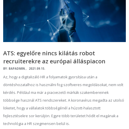
ATS: egyelőre nincs kilátás robot
recruiterekre az európai álláspiacon
BY:
BAPADMIN
2021.09.15.
Az, hogy a digitalizáló HR a folyamatok gyorsítása után a
döntéshozatalhoz is használni fog szoftveres megoldásokat, nem volt
kérdés. Például ma már a piacvezető márkák szakembereinek
többsége használ ATS rendszereket. A koronavírus megadta az utolsó
löketet, hogy a vállalatok többségénél a húzott-halasztott
fejlesztésekre sor kerüljön. Egyre több területet hódít el magának a
technológia a HR szegmensen belül is.