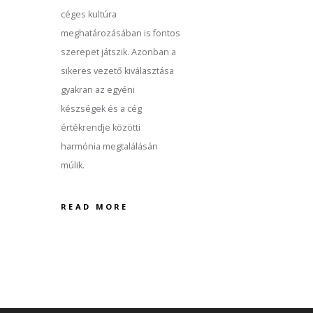
céges kultúra
meghatározásában is fontos
szerepet játszik. Azonban a
sikeres vezető kiválasztása
gyakran az egyéni
készségek és a cég
értékrendje közötti
harmónia megtalálásán
múlik.
READ MORE