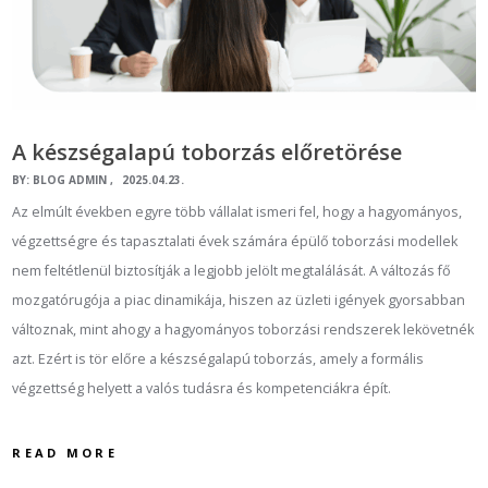
A készségalapú toborzás előretörése
BY:
BLOG ADMIN
2025.04.23.
Az elmúlt években egyre több vállalat ismeri fel, hogy a hagyományos,
végzettségre és tapasztalati évek számára épülő toborzási modellek
nem feltétlenül biztosítják a legjobb jelölt megtalálását. A változás fő
mozgatórugója a piac dinamikája, hiszen az üzleti igények gyorsabban
változnak, mint ahogy a hagyományos toborzási rendszerek lekövetnék
azt. Ezért is tör előre a készségalapú toborzás, amely a formális
végzettség helyett a valós tudásra és kompetenciákra épít.
READ MORE