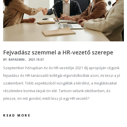
Fejvadász szemmel a HR-vezető szerepe
BY:
BAPADMIN
2021.10.07.
Szeptember hónapban Az év HR-vezetője 2021 díj apropóján cégünk
fejvadász és HR-tanácsadó kollégái elgondolkodtak azon, mi teszi a jó
szakembert. Több aspektusból vizsgálták a kérdést, a meglátásaikat
részletekre bontva tárjuk ön elé. Tartson velünk októberben, és
jelezze, ön mit gondol, mitől lesz jó egy HR-vezető?
READ MORE