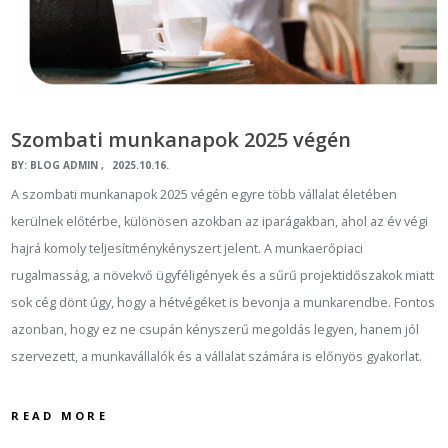
Szombati munkanapok 2025 végén
BY:
BLOG ADMIN
2025.10.16.
A szombati munkanapok 2025 végén egyre több vállalat életében
kerülnek előtérbe, különösen azokban az iparágakban, ahol az év végi
hajrá komoly teljesítménykényszert jelent. A munkaerőpiaci
rugalmasság, a növekvő ügyféligények és a sűrű projektidőszakok miatt
sok cég dönt úgy, hogy a hétvégéket is bevonja a munkarendbe. Fontos
azonban, hogy ez ne csupán kényszerű megoldás legyen, hanem jól
szervezett, a munkavállalók és a vállalat számára is előnyös gyakorlat.
READ MORE