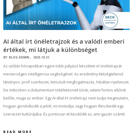
AI által írt önéletrajzok és a valódi emberi
értékek, mi látjuk a különbséget
BY:
BLOG ADMIN
2025.10.21.
Az utóbbi hónapokban egyre több pályázó készítteti el önéletrajzát
mesterséges intelligencia segítségével. Az eredmény kétségtelenül
látványos: profi szerkezet, letisztult megfogalmazás, hibátlan nyelvezet.
De miközben a dokumentum tökéletesnek tűnik, valami fontos eltűnik
belőle, maga az ember. Egy AI-által írt önéletrajz nem tudja megmutatni,
hogyan gondolkodik a jelölt, mi motiválja, vagy hogyan illeszkedik egy
szervezet kultúrájába. És pontosan itt kezdődik az, ami igazán számít.
READ MORE