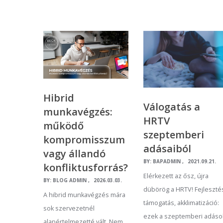
Hibrid
Válogatás a
munkavégzés:
HRTV
működő
szeptemberi
kompromisszum
adásaiból
vagy állandó
BY:
BAPADMIN
2021.09.21.
konfliktusforrás?
Elérkezett az ősz, újra
BY:
BLOG ADMIN
2026.03.03.
dübörög a HRTV! Fejleszté
A hibrid munkavégzés mára
támogatás, akklimatizáció:
sok szervezetnél
ezek a szeptemberi adáso
alapértelmezetté vált. Nem