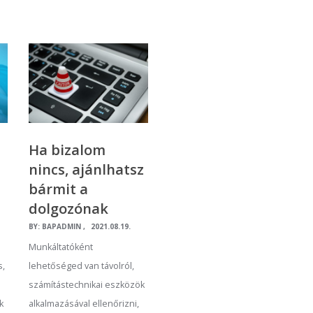
Ha bizalom
nincs, ajánlhatsz
bármit a
dolgozónak
BY:
BAPADMIN
2021.08.19.
Munkáltatóként
lehetőséged van távolról,
s,
számítástechnikai eszközök
alkalmazásával ellenőrizni,
k