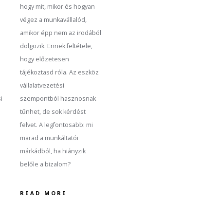
hogy mit, mikor és hogyan
végez a munkavállalód,
amikor épp nem az irodából
dolgozik. Ennek feltétele,
hogy előzetesen
tájékoztasd róla. Az eszköz
vállalatvezetési
szempontból hasznosnak
i
tűnhet, de sok kérdést
felvet. A legfontosabb: mi
marad a munkáltatói
márkádból, ha hiányzik
belőle a bizalom?
READ MORE