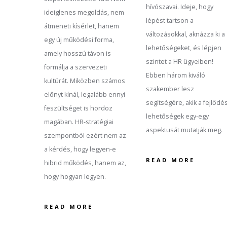
hívószavai. Ideje, hogy
ideiglenes megoldás, nem
lépést tartson a
átmeneti kísérlet, hanem
változásokkal, aknázza ki a
egy új működési forma,
lehetőségeket, és lépjen
amely hosszú távon is
szintet a HR ügyeiben!
formálja a szervezeti
Ebben három kiváló
kultúrát. Miközben számos
szakember lesz
előnyt kínál, legalább ennyi
segítségére, akik a fejlődés
feszültséget is hordoz
lehetőségek egy-egy
magában. HR-stratégiai
aspektusát mutatják meg.
szempontból ezért nem az
a kérdés, hogy legyen-e
READ MORE
hibrid működés, hanem az,
hogy hogyan legyen.
READ MORE