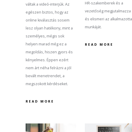
HR-szakemberek és a
váltak a videó-interjúk. Az
vezetőség megjutalmazza
egészen biztos, hogy az
és elismeri az alkalmazott
online kiválasztás sosem
munkáját.
lesz olyan hatékony, mint a
személyes, mégis sok
helyen marad még ez a
READ MORE
megoldás, hiszen gyors és
kényelmes. Éppen ezért
nem árt néha felrázni a jól
bevált menetrendet, a
megszokott kérdéseket.
READ MORE