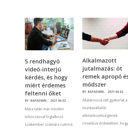
Alkalmazott
5 rendhagyó
jutalmazás: öt
videó-interjú
remek apropó é
kérdés, és hogy
módszer
miért érdemes
feltenni őket
BY:
BAPADMIN
2021.06.02.
Általánossá vált gyakorlat a
BY:
BAPADMIN
2021.06.02.
munkavállalók
Mára talán már minden
elkötelezettségének
toborzással foglalkozó
növelése érdekében, hogy
szakember számára rutinná