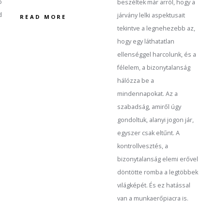
ő
beszéltek már arról, hogy a
d
járvány lelki aspektusait
READ MORE
tekintve a legnehezebb az,
hogy egy láthatatlan
ellenséggel harcolunk, és a
félelem, a bizonytalanság
hálózza be a
mindennapokat. Az a
szabadság, amiről úgy
gondoltuk, alanyi jogon jár,
egyszer csak eltűnt. A
kontrollvesztés, a
bizonytalanság elemi erővel
döntötte romba a legtöbbek
világképét. És ez hatással
van a munkaerőpiacra is.