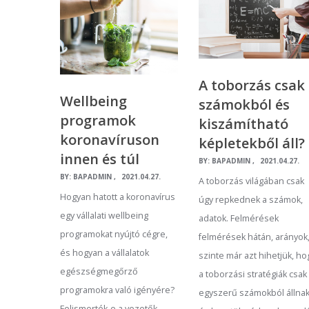
A toborzás csak
Wellbeing
számokból és
programok
kiszámítható
koronavíruson
képletekből áll?
innen és túl
BY:
BAPADMIN
2021.04.27.
BY:
BAPADMIN
2021.04.27.
A toborzás világában csak
Hogyan hatott a koronavírus
úgy repkednek a számok,
egy vállalati wellbeing
adatok. Felmérések
programokat nyújtó cégre,
felmérések hátán, arányok
és hogyan a vállalatok
szinte már azt hihetjük, ho
egészségmegőrző
a toborzási stratégiák csak
programokra való igényére?
egyszerű számokból állnak
Felismerték-e a vezetők,