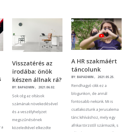
A HR szakmáért
Visszatérés az
táncolunk
irodába: önök
s
BY:
BAPADMIN
2021.05.25.
készen állnak rá?
Rendhagyó cikk ez a
BY:
BAPADMIN
2021.06.02.
blogunkon, de annál
Sok cég az oltások
fontosabb nekünk. Mi is
számának növekedésével
csatlakoztunk a Jerusalema
és a veszélyhelyzet
tánc kihíváshoz, mely egy
megszűnésének
afrikai törzstől származik, s
 a
közeledtével elkezdte