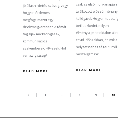
csak az első munkanapján
jó álláshirdetés szöveg, vagy
találkozott először néhány
hogyan érdemes
kollégával. Hogyan tudott í
megfogalmazni egy
beilleszkedni, milyen
direktmegkeresést. A témát
élmény a jelölt oldalon állni
taglalják marketingesek,
covid időszakban, és mik a
kommunikációs
helyzet nehézségei? Erről 
szakemberek, HR-esek. Hol
beszélgettünk.
van az igazság?
READ MORE
READ MORE
1
…
8
9
10