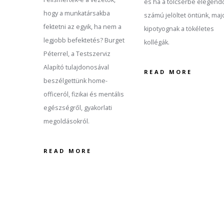
és ha a tölcsérbe elegend
hogy a munkatársakba
számú jelöltet öntünk, maj
fektetni az egyik, ha nem a
kipotyognak a tökéletes
legjobb befektetés? Burget
kollégák.
Péterrel, a Testszerviz
Alapító tulajdonosával
READ MORE
beszélgettünk home-
officeról, fizikai és mentális
egészségről, gyakorlati
megoldásokról.
READ MORE