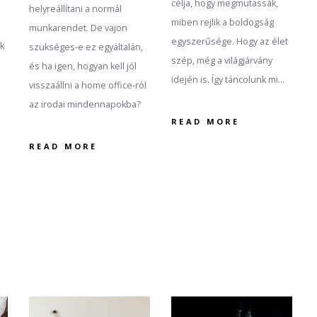
célja, hogy megmutassák,
helyreállítani a normál
miben rejlik a boldogság
munkarendet. De vajon
egyszerűsége. Hogy az élet
ak
szükséges-e ez egyáltalán,
szép, még a világjárvány
és ha igen, hogyan kell jól
idején is. Így táncolunk mi…
visszaállni a home office-ról
az irodai mindennapokba?
READ MORE
READ MORE