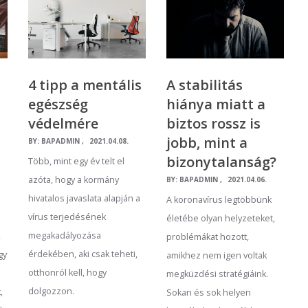
4 tipp a mentális
A stabilitás
egészség
hiánya miatt a
védelmére
biztos rossz is
jobb, mint a
BY:
BAPADMIN
2021.04.08.
bizonytalanság?
Több, mint egy év telt el
azóta, hogy a kormány
BY:
BAPADMIN
2021.04.06.
hivatalos javaslata alapján a
A koronavírus legtöbbünk
vírus terjedésének
életébe olyan helyzeteket,
megakadályozása
,
problémákat hozott,
érdekében, aki csak teheti,
gy
amikhez nem igen voltak
otthonról kell, hogy
megküzdési stratégiáink.
dolgozzon.
,
Sokan és sok helyen