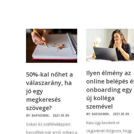
Ilyen élmény az
50%-kal nőhet a
online belépés é
válaszarány, ha
onboarding egy
jó egy
új kolléga
megkeresés
szemével
szövege?
BY:
BAPADMIN
2021.03.09.
BY:
BAPADMIN
2021.03.09.
Kata úgy kezdett el
Sokan és sokféleképpen
cégünknél dolgozni, hogy
beszéltek már arról, milyen a