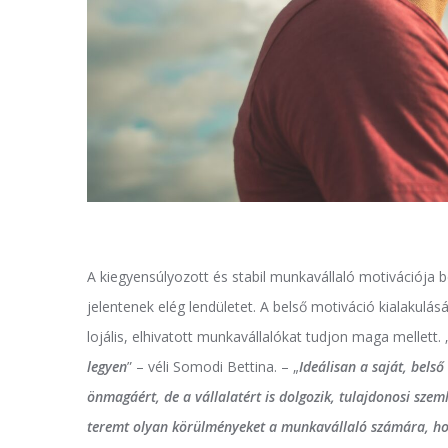
A kiegyensúlyozott és stabil munkavállaló motivációja b
jelentenek elég lendületet. A belső motiváció kialakulá
lojális, elhivatott munkavállalókat tudjon maga mellett. 
legyen
” – véli Somodi Bettina. – „
Ideálisan a saját, bels
önmagáért, de a vállalatért is dolgozik, tulajdonosi sze
teremt olyan körülményeket a munkavállaló számára, hog