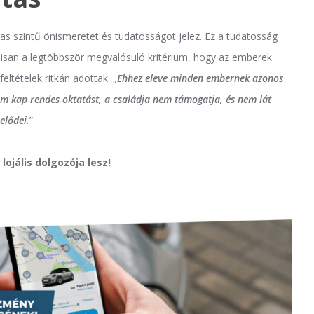
magas szintű önismeretet és tudatosságot jelez. Ez a tudatosság
isan a legtöbbször megvalósuló kritérium, hogy az emberek
tételek ritkán adottak. „
Ehhez eleve minden embernek azonos
nem kap rendes oktatást, a családja nem támogatja, és nem lát
elődei.
”
lojális dolgozója lesz!