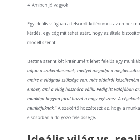
4. Amiben jó vagyok
Egy ideális világban a felsorolt kritériumok az ember m
kérdés, egy cég mit tehet azért, hogy az általa biztosít
modell szerint.
Bettina szerint két kritériumért lehet felelős egy munkált
adjon a szakembereinek, mellyel megadja a megbecsültség
amire a világnak szüksége van, más oldalról közelíteném 
ember, ami a világ hasznára válik. Pedig itt valójában a
munkája hogyan járul hozzá a nagy egészhez. A cégeknek 
munkájuknak.
” A szakértő hozzáteszi: az, hogy a munka
elsősorban a dolgozó felelőssége.
Ideális világ vs. real