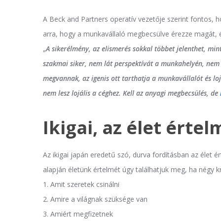
A Beck and Partners operatív vezetője szerint fontos, 
arra, hogy a munkavállaló megbecsülve érezze magát, és 
„
A sikerélmény, az elismerés sokkal többet jelenthet, min
szakmai siker, nem lát perspektívát a munkahelyén, nem m
megvannak, az igenis ott tarthatja a munkavállalót és l
nem lesz lojális a céghez. Kell az anyagi megbecsülés, de
Ikigai, az élet ért
Az ikigai japán eredetű szó, durva fordításban az élet ért
alapján életünk értelmét úgy találhatjuk meg, ha négy 
1. Amit szeretek csinálni
2. Amire a világnak szüksége van
3. Amiért megfizetnek