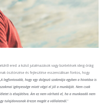
elülről ered: a külső jutalmazások vagy büntetések ideig-óráig
sának ösztönzése és fejlesztése esszenciálisan fontos, hogy
„
A legfontosabb, hogy egy dolgozó szakmája egyben a hivatása is
ő szakmai igényessége miatt végzi el jól a munkáját. Nem csak
mléletet is elsajátítva. Ám ez nem várható el, ha a munkaadó nem
y tulajdonosnak érezze magát a vállalatnál.
”