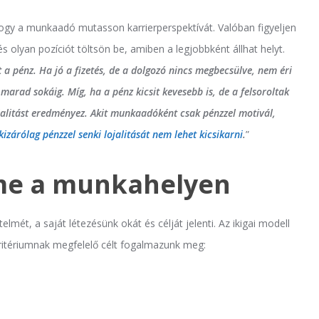
hogy a munkaadó mutasson karrierperspektívát. Valóban figyeljen
olyan pozíciót töltsön be, amiben a legjobbként állhat helyt.
t a pénz. Ha jó a fizetés, de a dolgozó nincs megbecsülve, nem éri
arad sokáig. Míg, ha a pénz kicsit kevesebb is, de a felsoroltak
ojalitást eredményez. Akit munkaadóként csak pénzzel motivál,
kizárólag pénzzel senki lojalitását nem lehet kicsikarni
.
”
elme a munkahelyen
elmét, a saját létezésünk okát és célját jelenti. Az ikigai modell
kritériumnak megfelelő célt fogalmazunk meg: