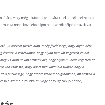
unkájára, vagy még inkább a hivatására is jellemzők. Felmerül a
ott munka minél közelebb álljon a dolgozók céljaihoz az ikigai
ató. „
A korrekt fizetés alap, a cég felelőssége, hogy olyan bért
 érzését. A kritériumot, hogy olyan munkát végezzen valaki,
meg. Ez alatt sokan érthetik azt, hogy olyan munkát végezzen az
rról van csak szó, hogy adott munkavállaló tudja-e hogy a
az a felelőssége, hogy tudatosítsák a dolgozóikban, mi haszna a
vállaló szereti a munkáját, vagy hogy igazán jó benne,
itás