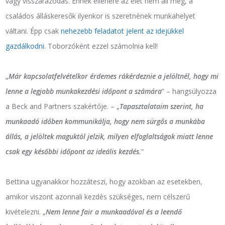
vagy visszarázódás. Ennek ellenére az élet nem áll meg, a
családos álláskeresők ilyenkor is szeretnének munkahelyet
váltani. Épp csak
nehezebb feladatot jelent az idejükkel
gazdálkodni
. Toborzóként ezzel számolnia kell!
„
Már kapcsolatfelvételkor érdemes rákérdeznie a jelöltnél, hogy mi
lenne a legjobb munkakezdési időpont a számára
” – hangsúlyozza
a Beck and Partners szakértője. – „
Tapasztalataim szerint, ha
munkaadó időben kommunikálja, hogy nem sürgős a munkába
állás, a jelöltek maguktól jelzik, milyen elfoglaltságok miatt lenne
csak egy későbbi időpont az ideális kezdés.
”
Bettina ugyanakkor hozzáteszi, hogy azokban az esetekben,
amikor viszont azonnali kezdés szükséges, nem célszerű
kivételezni. „
Nem lenne fair a munkaadóval és a leendő