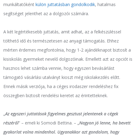
munkáltatóként
külön juttatásban gondolkodik
, hatalmas
segítséget jelenthet az a dolgozói számára.
A két legértékesebb juttatás, amit adhat, az a felkészüléssel
tölthető idő és természetesen az anyagi támogatás. Ehhez
mérten érdemes megfontolnia, hogy 1-2 ajándéknapot biztosít a
kisiskolás gyermeket nevelő dolgozóinak. Emellett azt az opciót is
hasznos lehet számba vennie, hogy egyszeri bevásárlást
támogató vásárlási utalványt kioszt még iskolakezdés előtt.
Ennek másik verziója, ha a céges irodaszer rendeléshez fix
összegben biztosít rendelési keretet az érintetteknek.
„
Az egyszeri juttatások figyelmes gesztust jelentenek a cégek
részéről
” – emeli ki Somodi Bettina. – „
Nagyon jó lenne, ha bevett
gyakorlat volna mindenhol. Ugyanakkor azt gondolom, hogy