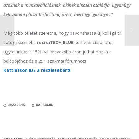
azoknak a munkavállalóknak, akinek nincsen családja, ugyanúgy
kell valami pluszt biztosítani; azért, mert így igazságos.
”
Még több ötletet szeretne, hogy bevonzhassa új kollégáit?
Látogasson el a
recruiTECH BLUE
konferenciára, ahol
ügyfelünkként 15%-kal kedvezőbb áron juthat hozzá a
belépőjéhez és a 25+ szakmai fórumhoz!
Kattintson IDE a részletekért!
2022.08.15.
BAPADMIN