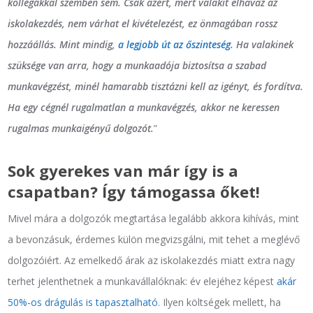
kollégákkal szemben sem. Csak azért, mert valakit elhavaz az
iskolakezdés, nem várhat el kivételezést, ez önmagában rossz
hozzáállás. Mint mindig,
a legjobb út az őszinteség
. Ha valakinek
szüksége van arra, hogy a munkaadója biztosítsa a szabad
munkavégzést, minél hamarabb tisztázni kell az igényt, és fordítva.
Ha egy cégnél rugalmatlan a munkavégzés, akkor ne keressen
rugalmas munkaigényű dolgozót.
”
Sok gyerekes van már így is a
csapatban? Így támogassa őket!
Mivel mára a dolgozók megtartása legalább akkora kihívás, mint
a bevonzásuk, érdemes külön megvizsgálni, mit tehet a meglévő
dolgozóiért. Az emelkedő árak az iskolakezdés miatt extra nagy
terhet jelenthetnek a munkavállalóknak: év elejéhez képest
akár
50%-os drágulás is tapasztalható
. Ilyen költségek mellett, ha