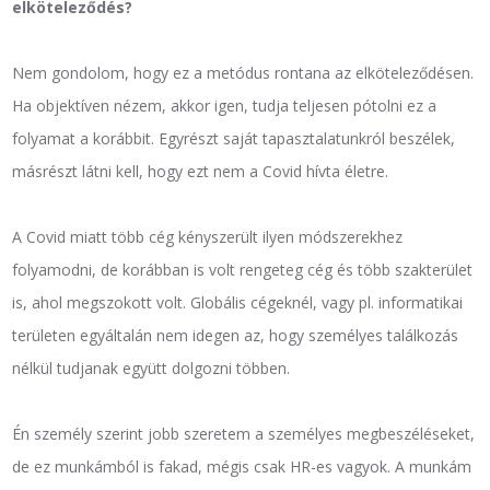
elköteleződés?
Nem gondolom, hogy ez a metódus rontana az elköteleződésen.
Ha objektíven nézem, akkor igen, tudja teljesen pótolni ez a
folyamat a korábbit. Egyrészt saját tapasztalatunkról beszélek,
másrészt látni kell, hogy ezt nem a Covid hívta életre.
A Covid miatt több cég kényszerült ilyen módszerekhez
folyamodni, de korábban is volt rengeteg cég és több szakterület
is, ahol megszokott volt. Globális cégeknél, vagy pl. informatikai
területen egyáltalán nem idegen az, hogy személyes találkozás
nélkül tudjanak együtt dolgozni többen.
Én személy szerint jobb szeretem a személyes megbeszéléseket,
de ez munkámból is fakad, mégis csak HR-es vagyok. A munkám