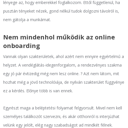
lényege az, hogy emberekkel foglalkozom. Ettől függetlenül, ha
pusztán tényeket nézek, gond nélkül tudok dolgozni távolról is,
nem gátolja a munkámat.
Nem mindenhol működik az online
onboarding
Vannak olyan szakterületek, ahol azért nem ennyire egyértelmű a
helyzet. A vendéglátás-idegenforgalom, a rendezvényes szakma
egy jó pár évtizedig még nem lesz online. ? Azt nem látom, mit
hozhat még a jövő technolóiája, de nyilván szakterület függvénye
ez a kérdés. Előnye több is van ennek.
Egyrészt maga a beléptetési folyamat felgyorsult. Mivel nem kell
személyes találkozót szervezni, és akár otthonról is interjúzhat
velünk egy jelölt, elég nagy szabadságot ad mindkét félnek.