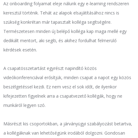
Az onboarding folyamat eleje nálunk egy e-learning rendszeren
keresztül történik. Tehát az alapok elsajátításához nincs is
szükség konkrétan már tapasztalt kolléga segítségére.
Természetesen minden új belépő kolléga kap maga mellé egy
dedikált mentort, aki segíti, és akihez fordulhat felmerülő
kérdések esetén.
A csapatösszetartást egyrészt napindító közös
videókonferenciával erősítjük, minden csapat a napot egy közös
beszélgetéssel kezdi. Ez nem vesz el sok időt, de ilyenkor
kifejezetten figyelnek arra a csapatvezető kollégák, hogy ne
munkáról legyen szó.
Másrészt kis csoportokban, a járványügyi szabályozást betartva,
a kollégáknak van lehetőségünk irodából dolgozni. Gondosan