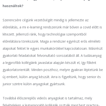
használtok?
Szerencsére cégünk vezetőségét mindig is jellemezte az
előrelátás, a mi e-learning rendszerünk már bőven a covid előtt is
létezett. Jellemző ránk, hogy technológiai szempontból
előrelátásra törekszünk. Maga a rendszer egyrészt erős elméleti
alapokat fektet le egyes munkakörökkel kapcsolatosan. Másrészt
gyakorlati feladatokat felvonultató sorozatából áll. A tudásanyag
a legprofibb kollégáink javaslatai alapján készült el, így főként
gyakorlatorientált. Minden poszthoz, melyre gyakran léptetünk be
új embert, külön anyag készült. Arra is figyeltünk, hogy senior és
junior szintre külön anyagokat gyártsunk.
Továbbá élőszereplős videós anyagokat is tartalmaz, mely
felvételeken a legseniorabb kollégák osztják meg best practice-