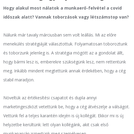
Hogy alakul most nálatok a munkaerő-felvétel a covid
időszak alatt? Vannak toborzások vagy létszámstop van?
Nálunk már tavaly márciusban sem volt leállás. Mi az előre
menekülés stratégiáját választottuk. Folyamatosan toboroztunk
és toborzunk jelenleg is. A stratégia mögött az a gondolat állt,
hogy bármi lesz is, emberekre szükségünk lesz, nem rettentünk
meg. Inkább mindent megtettünk annak érdekében, hogy a cég
stabil maradjon.
Növeltük az értékesítési csapatot és dupla annyi
marketingeszközt vetettünk be, hogy a cég átvészelje a válságot.
Vettünk fel a teljes karantén idején is új kollégát. Ekkor mi is új
helyzetbe kerültünk: lett olyan kollégánk, akit csak első
munkanapján ismertünk meg személyesen.