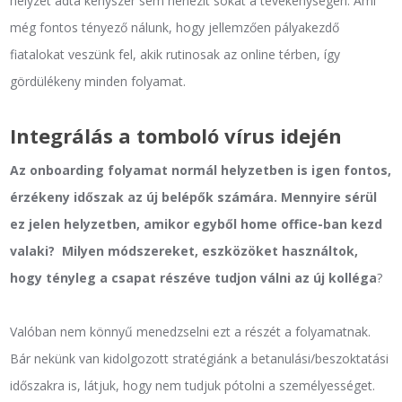
helyzet adta kényszer sem nehezít sokat a tevékenységen. Ami
még fontos tényező nálunk, hogy jellemzően pályakezdő
fiatalokat veszünk fel, akik rutinosak az online térben, így
gördülékeny minden folyamat.
Integrálás a tomboló vírus idején
Az onboarding folyamat normál helyzetben is igen fontos,
érzékeny időszak az új belépők számára. Mennyire sérül
ez jelen helyzetben, amikor egyből home office-ban kezd
valaki? Milyen módszereket, eszközöket használtok,
hogy tényleg a csapat részéve tudjon válni az új kolléga
?
Valóban nem könnyű menedzselni ezt a részét a folyamatnak.
Bár nekünk van kidolgozott stratégiánk a betanulási/beszoktatási
időszakra is, látjuk, hogy nem tudjuk pótolni a személyességet.