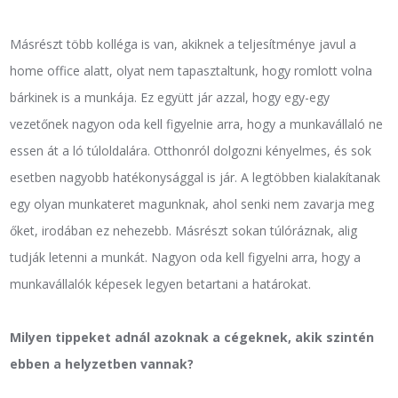
Másrészt több kolléga is van, akiknek a teljesítménye javul a
home office alatt, olyat nem tapasztaltunk, hogy romlott volna
bárkinek is a munkája. Ez együtt jár azzal, hogy egy-egy
vezetőnek nagyon oda kell figyelnie arra, hogy a munkavállaló ne
essen át a ló túloldalára. Otthonról dolgozni kényelmes, és sok
esetben nagyobb hatékonysággal is jár. A legtöbben kialakítanak
egy olyan munkateret magunknak, ahol senki nem zavarja meg
őket, irodában ez nehezebb. Másrészt sokan túlóráznak, alig
tudják letenni a munkát. Nagyon oda kell figyelni arra, hogy a
munkavállalók képesek legyen betartani a határokat.
Milyen tippeket adnál azoknak a cégeknek, akik szintén
ebben a helyzetben vannak?