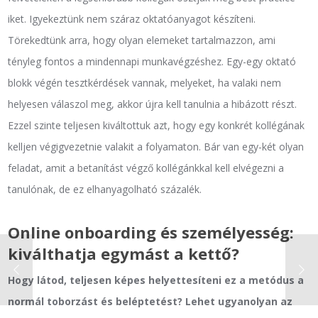
iket. Igyekeztünk nem száraz oktatóanyagot készíteni.
Törekedtünk arra, hogy olyan elemeket tartalmazzon, ami
tényleg fontos a mindennapi munkavégzéshez. Egy-egy oktató
blokk végén tesztkérdések vannak, melyeket, ha valaki nem
helyesen válaszol meg, akkor újra kell tanulnia a hibázott részt.
Ezzel szinte teljesen kiváltottuk azt, hogy egy konkrét kollégának
kelljen végigvezetnie valakit a folyamaton. Bár van egy-két olyan
feladat, amit a betanítást végző kollégánkkal kell elvégezni a
tanulónak, de ez elhanyagolható százalék.
Online onboarding és személyesség:
kiválthatja egymást a kettő?
Hogy látod, teljesen képes helyettesíteni ez a metódus a
normál toborzást és beléptetést? Lehet ugyanolyan az