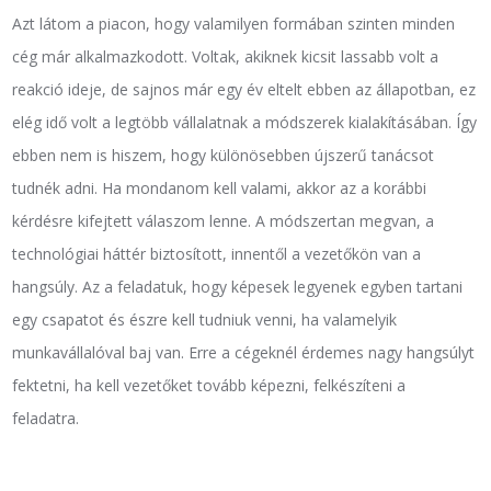
Azt látom a piacon, hogy valamilyen formában szinten minden
cég már alkalmazkodott. Voltak, akiknek kicsit lassabb volt a
reakció ideje, de sajnos már egy év eltelt ebben az állapotban, ez
elég idő volt a legtöbb vállalatnak a módszerek kialakításában. Így
ebben nem is hiszem, hogy különösebben újszerű tanácsot
tudnék adni. Ha mondanom kell valami, akkor az a korábbi
kérdésre kifejtett válaszom lenne. A módszertan megvan, a
technológiai háttér biztosított, innentől a vezetőkön van a
hangsúly. Az a feladatuk, hogy képesek legyenek egyben tartani
egy csapatot és észre kell tudniuk venni, ha valamelyik
munkavállalóval baj van. Erre a cégeknél érdemes nagy hangsúlyt
fektetni, ha kell vezetőket tovább képezni, felkészíteni a
feladatra.