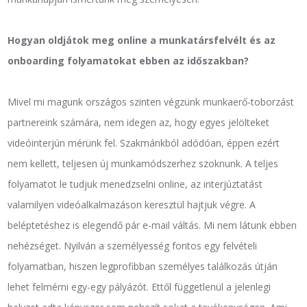
Hogyan oldjátok meg online a munkatársfelvélt és az
onboarding folyamatokat ebben az időszakban?
Mivel mi magunk országos szinten végzünk munkaerő-toborzást
partnereink számára, nem idegen az, hogy egyes jelölteket
videóinterjún mérünk fel. Szakmánkból adódóan, éppen ezért
nem kellett, teljesen új munkamódszerhez szoknunk. A teljes
folyamatot le tudjuk menedzselni online, az interjúztatást
valamilyen videóalkalmazáson keresztül hajtjuk végre. A
beléptetéshez is elegendő pár e-mail váltás. Mi nem látunk ebben
nehézséget. Nyilván a személyesség fontos egy felvételi
folyamatban, hiszen legprofibban személyes találkozás útján
lehet felmérni egy-egy pályázót. Ettől függetlenül a jelenlegi