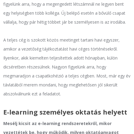
figyelünk arra, hogy a megengedett létszámnál ne legyen bent
egy helyiségben több kolléga. Új belépő esetén a bővülő csapat
vállalja, hogy pár hétig többet jár be személyesen is az irodába.
A teljes cég is szokott közös meetinget tartani havi egyszer,
amikor a vezetőség tájékoztatást havi céges történésekről.
Ilyenkor, akik kiemelten teljesítettek adott hónapban, külön
dicséretben részesülnek. Nagyon figyelünk arra, hogy
megmaradjon a csapatkohézió a teljes cégben. Most, már egy év
távlatából merem mondani, hogy meglehetősen jól sikerült
abszolválnunk ezt a feladatot.
E-learning személyes oktatás helyett
Mesélj kicsit az e-learning rendszeretekről, mikor
vezettétek be, hogy működik, milyen oktatóanyagot