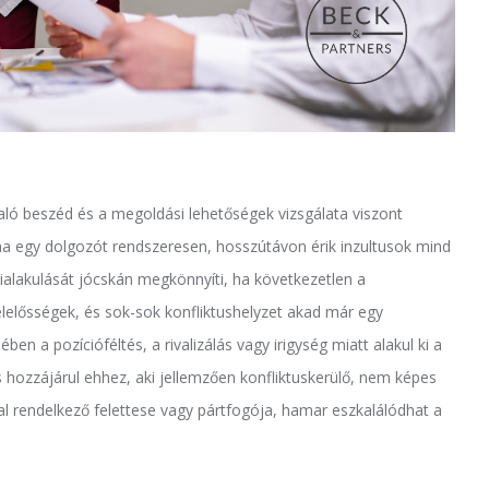
aló beszéd és a megoldási lehetőségek vizsgálata viszont
ha egy dolgozót rendszeresen, hosszútávon érik inzultusok mind
kialakulását jócskán megkönnyíti, ha következetlen a
elelősségek, és sok-sok konfliktushelyzet akad már egy
en a pozícióféltés, a rivalizálás vagy irigység miatt alakul ki a
is hozzájárul ehhez, aki jellemzően konfliktuskerülő, nem képes
val rendelkező felettese vagy pártfogója, hamar eszkalálódhat a