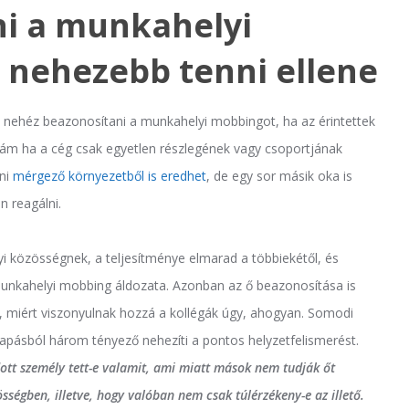
i a munkahelyi
 nehezebb tenni ellene
n nehéz beazonosítani a munkahelyi mobbingot, ha az érintettek
 ám ha a cég csak egyetlen részlegének vagy csoportjának
ani
mérgező környezetből is eredhet
, de egy sor másik oka is
 reagálni.
i közösségnek, a teljesítménye elmarad a többiekétől, és
munkahelyi mobbing áldozata. Azonban az ő beazonosítása is
 miért viszonyulnak hozzá a kollégák úgy, ahogyan. Somodi
kapásból három tényező nehezíti a pontos helyzetfelismerést.
ott személy tett-e valamit, ami miatt mások nem tudják őt
sségben, illetve, hogy valóban nem csak túlérzékeny-e az illető.