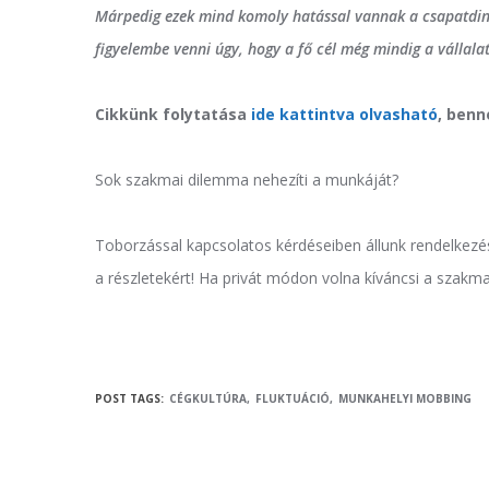
Márpedig ezek mind komoly hatással vannak a csapatdin
figyelembe venni úgy, hogy a fő cél még mindig a vállal
Cikkünk folytatása
ide kattintva olvasható
, benn
Sok szakmai dilemma nehezíti a munkáját?
Toborzással kapcsolatos kérdéseiben állunk rendelkezé
a részletekért! Ha privát módon volna kíváncsi a szakm
POST TAGS:
CÉGKULTÚRA
FLUKTUÁCIÓ
MUNKAHELYI MOBBING