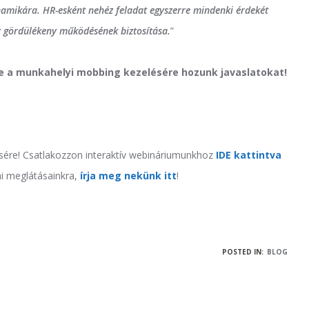
amikára. HR-esként nehéz feladat egyszerre mindenki érdekét
at gördülékeny működésének biztosítása.
”
e a munkahelyi mobbing kezelésére hozunk javaslatokat!
sére! Csatlakozzon interaktív webináriumunkhoz
IDE kattintva
ai meglátásainkra,
írja meg nekünk itt
!
POSTED IN:
BLOG