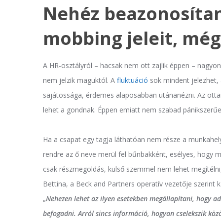
Nehéz beazonosítan
mobbing jeleit, még
A HR-osztályról – hacsak nem ott zajlik éppen – nagyo
nem jelzik maguktól. A
fluktuáció
sok mindent jelezhet,
sajátossága, érdemes alaposabban utánanézni. Az ott
lehet a gondnak. Éppen emiatt nem szabad pánikszerűen
Ha a csapat egy tagja láthatóan nem része a munkahely
rendre az ő neve merül fel bűnbakként, esélyes, hogy 
csak részmegoldás, külső szemmel nem lehet megítélni,
Bettina, a Beck and Partners operatív vezetője szerint 
„
Nehezen lehet az ilyen esetekben megállapítani, hogy ad
befogadni. Arról sincs információ, hogyan cselekszik közö