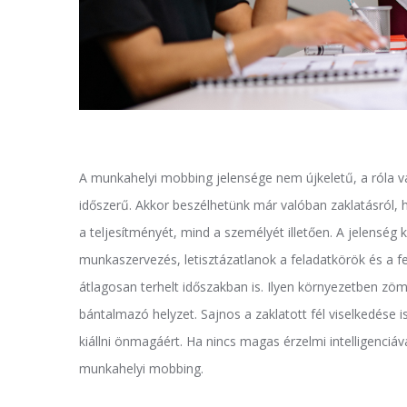
A munkahelyi mobbing jelensége nem újkeletű, a róla v
időszerű. Akkor beszélhetünk már valóban zaklatásról, 
a teljesítményét, mind a személyét illetően. A jelenség 
munkaszervezés, letisztázatlanok a feladatkörök és a f
átlagosan terhelt időszakban is. Ilyen környezetben zöméb
bántalmazó helyzet. Sajnos a zaklatott fél viselkedése 
kiállni önmagáért. Ha nincs magas érzelmi intelligenciá
munkahelyi mobbing.